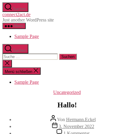
Direkt
Suchen
zum
connect2act.de
Inhalt
Just another WordPress site
wechseln
Menü
Sample Page
Suchen
Suche
nach:
Suche
schließen
Menü schließen
Sample Page
Kategorien
Uncategorized
Hallo!
Beitragsautor
Von
Hermann.Eckel
Beitragsdatum
3. November 2022
zu
1 Kommentar